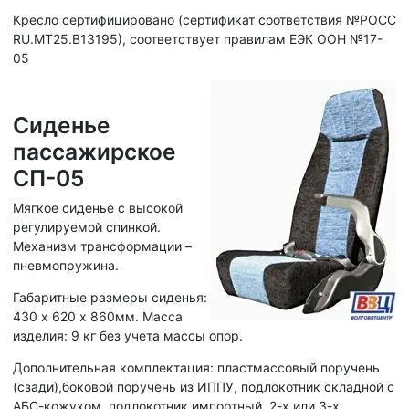
Кресло сертифицировано (сертификат соответствия №РОСС
RU.МТ25.В13195), соответствует правилам ЕЭК ООН №17-
05
Сиденье
пассажирское
СП-05
Мягкое сиденье с высокой
регулируемой спинкой.
Механизм трансформации –
пневмопружина.
Габаритные размеры сиденья:
430 х 620 х 860мм. Масса
изделия: 9 кг без учета массы опор.
Дополнительная комплектация: пластмассовый поручень
(сзади),боковой поручень из ИППУ, подлокотник складной с
АБС-кожухом, подлокотник импортный, 2-х или 3-х