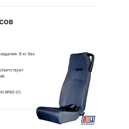
сов
зделия: 8 кг без
ответствует
ий,
ООН №80-01.