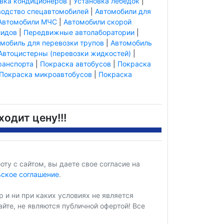
вка кондиционеров
|
Установка лебедок
|
водство спецавтомобилей
|
Автомобили для
Автомобили МЧС
|
Автомобили скорой
лидов
|
Передвижные автолаборатории
|
мобиль для перевозки трупов
|
Автомобиль
Автоцистерны (перевозки жидкостей)
|
ранспорта
|
Покраска автобусов
|
Покраска
Покраска микроавтобусов
|
Покраска
одит цену!!!
у с сайтом, вы даете свое согласие на
ьское соглашение
.
 и ни при каких условиях не является
йте, не являются публичной офертой! Все