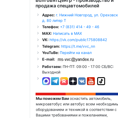
ВолгоВятЦентр - Производство и
продажа спецавтомобилей
Адрес:
г. Нижний Новгород, ул. Ореховск
д. 80 литер Т
Телефон:
+7 (831) 414 - 49 - 46
MAX:
Написать в MAX
VK:
https://vk.com/public175808842
Telegram:
https://t.me/vvc_nn
YouTuBe:
Перейти на канал
E-mail:
Работаем:
ПН-ПТ: 09:00 - 17:00 СБ/ВС:
Выходной
Мы поможем Вам
оснастить автомобиль,
микроавтобус или автобус всем необходим
оборудованием и техникой в соответствии с
Вашими требованиями и пожеланиями,