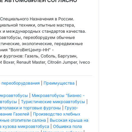
Е АВТОМОБИЛЕЙ СОГЛАСНО
Специального Назначения в России.
циальной техники, опытные мастера,
х и международных стандартов качества.
роавтобусы, переоборудуем обычные
стические, экологические, передвижные
ния "ВолгоВятЦентр-НН" -
 фургонов: Газель, Соболь, Баргузин,
t Boxer, Renault Master, Citroёn Jumper, Iveco
 переоборудования
|
Преимущества
|
икроавтобусы
|
Микроавтобусы "Бизнес -
втобусы
|
Туристические микроавтобусы
|
втолавки и торговые фургоны
|
Грузо-
вание Газелей
|
Производство хлебных
мные отопители салона
|
Высокая крыша на
 кузова микроавтобуса
|
Обшивка пола