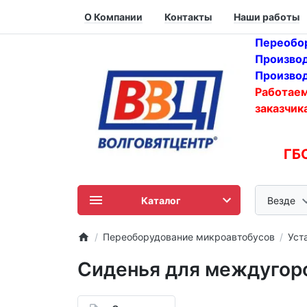
О Компании
Контакты
Наши работы
Переобор
Производ
Производ
Работаем
заказчика
ГБ
Каталог
Везде
Переоборудование микроавтобусов
Уст
Сиденья для междугоро