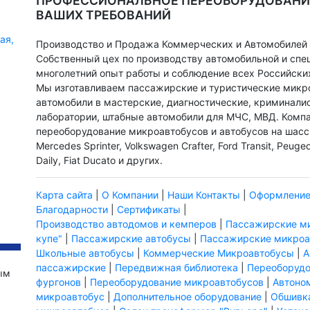
ПРОФЕССИОНАЛЬНОЕ ПЕРЕОБОРУДОВАНИ
ВАШИХ ТРЕБОВАНИЙ
ая,
Производство и Продажа Коммерческих и Автомобилей 
Собственный цех по производству автомобильной и спе
многолетний опыт работы и соблюдение всех Российски
Мы изготавливаем пассажирские и туристические мик
автомобили в мастерские, диагностические, криминали
лаборатории, штабные автомобили для МЧС, МВД. Компа
переоборудование микроавтобусов и автобусов на шасси
Mercedes Sprinter, Volkswagen Crafter, Ford Transit, Peugeo
Daily, Fiat Ducato и других.
Карта сайта
|
О Компании
|
Наши Контакты
|
Оформление
Благодарности
|
Сертификаты
|
Производство автодомов и кемперов
|
Пассажирские м
купе"
|
Пассажирские автобусы
|
Пассажирские микроа
Школьные автобусы
|
Коммерческие Микроавтобусы
|
А
пассажирские
|
Передвижная библиотека
|
Переоборудо
ым
фургонов
|
Переоборудование микроавтобусов
|
Автоно
микроавтобус
|
Дополнительное оборудование
|
Обшивка