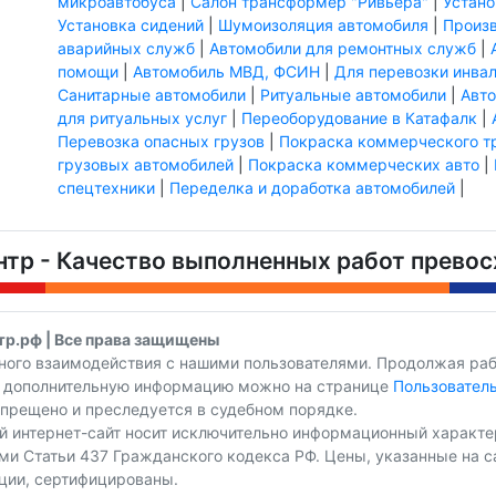
микроавтобуса
|
Салон трансформер "Ривьера"
|
Устано
Установка сидений
|
Шумоизоляция автомобиля
|
Произ
аварийных служб
|
Автомобили для ремонтных служб
|
помощи
|
Автомобиль МВД, ФСИН
|
Для перевозки инва
Санитарные автомобили
|
Ритуальные автомобили
|
Авто
для ритуальных услуг
|
Переоборудование в Катафалк
|
Перевозка опасных грузов
|
Покраска коммерческого т
грузовых автомобилей
|
Покраска коммерческих авто
|
спецтехники
|
Переделка и доработка автомобилей
|
тр - Качество выполненных работ превосх
тр.рф | Все права защищены
ого взаимодействия с нашими пользователями. Продолжая работ
ть дополнительную информацию можно на странице
Пользовател
апрещено и преследуется в судебном порядке.
й интернет-сайт носит исключительно информационный характер
и Статьи 437 Гражданского кодекса РФ. Цены, указанные на са
ции, сертифицированы.