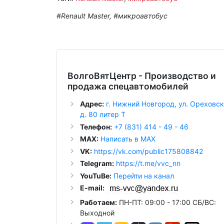
#Renault Master, #микроавтобус
ВолгоВятЦентр - Производство и
продажа спецавтомобилей
Адрес:
г. Нижний Новгород, ул. Ореховск
д. 80 литер Т
Телефон:
+7 (831) 414 - 49 - 46
MAX:
Написать в MAX
VK:
https://vk.com/public175808842
Telegram:
https://t.me/vvc_nn
YouTuBe:
Перейти на канал
E-mail:
Работаем:
ПН-ПТ: 09:00 - 17:00 СБ/ВС:
Выходной