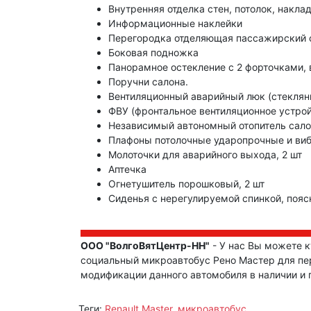
Внутренняя отделка стен, потолок, накла
Информационные наклейки
Перегородка отделяющая пассажирский с
Боковая подножка
Панорамное остекление с 2 форточками,
Поручни салона.
Вентиляционный аварийный люк (стеклян
ФВУ (фронтальное вентиляционное устро
Независимый автономный отопитель сало
Плафоны потолочные ударопрочные и виб
Молоточки для аварийного выхода, 2 шт
Аптечка
Огнетушитель порошковый, 2 шт
Сиденья с нерегулируемой спинкой, поя
ООО "ВолгоВятЦентр-НН"
- У нас Вы можете к
социальный микроавтобус Рено Мастер для пер
модификации данного автомобиля в наличии и п
Теги:
Renault Master
,
микроавтобус