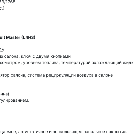
83/1765
с.)
lt Master (L4H3)
ДУ
з салона, ключ с двумя кнопками
тахометром, уровнем топлива, температурой охлаждающей жидк
лятор салона, система рециркуляции воздуха в салоне
енна)
гулированием.
цаемое, антистатичное и нескользящее напольное покрытие.