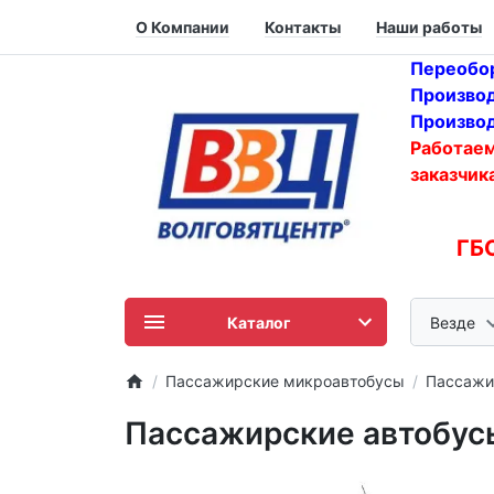
О Компании
Контакты
Наши работы
Переобор
Производ
Производ
Работаем
заказчика
ГБ
Каталог
Везде
Пассажирские микроавтобусы
Пассажи
Пассажирские автобусы