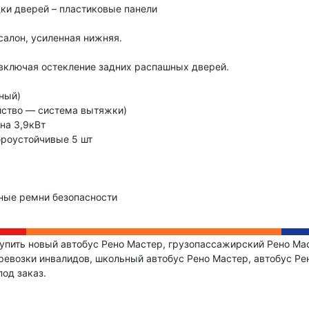
дки дверей – пластиковые панели
алон, усиленная нижняя.
 включая остекление задних распашных дверей.
ный)
йство — система вытяжки)
на 3,9кВт
роустойчивые 5 шт
сные ремни безопасности
упить новый автобус Рено Мастер, грузопассажирский Рено Ма
евозки инвалидов, школьный автобус Рено Мастер, автобус Рен
од заказ.