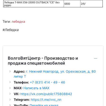
Лебедка T-MAX EW-15000 OUTBACK "CE" без
6800
24V
радио
Теги:
лебедка
#Лебедка
ВолгоВятЦентр - Производство и
продажа спецавтомобилей
Адрес:
г. Нижний Новгород, ул. Ореховская, д. 80
литер Т
Телефон:
+7 (831) 414 - 49 - 46
MAX:
Написать в MAX
VK:
https://vk.com/public175808842
Telegram:
https://t.me/vvc_nn
YouTuBe:
Перейти на канал